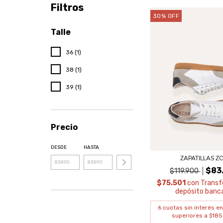
Filtros
30
%
OFF
Talle
36 (1)
38 (1)
39 (1)
Precio
DESDE
HASTA
ZAPATILLAS Z
$83
$119.900
$75.501
con
Transf
depósito banca