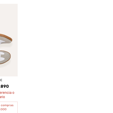
OE
.890
erencia o
rio