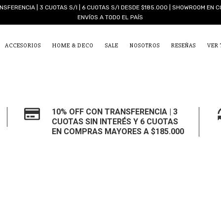
NSFERENCIA | 3 CUOTAS S/I | 6 CUOTAS S/I DESDE $185.000 | SHOWROOM EN C
ENVÍOS A TODO EL PAÍS
ACCESORIOS
HOME & DECO
SALE
NOSOTROS
RESEÑAS
VER
10% OFF CON TRANSFERENCIA | 3
CUOTAS SIN INTERÉS Y 6 CUOTAS
EN COMPRAS MAYORES A $185.000