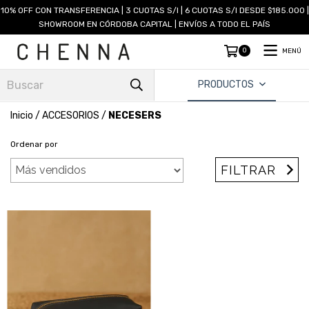
10% OFF CON TRANSFERENCIA | 3 CUOTAS S/I | 6 CUOTAS S/I DESDE $185.000 |
SHOWROOM EN CÓRDOBA CAPITAL | ENVÍOS A TODO EL PAÍS
0
MENÚ
PRODUCTOS
Inicio
/
ACCESORIOS
/
NECESERS
Ordenar por
FILTRAR